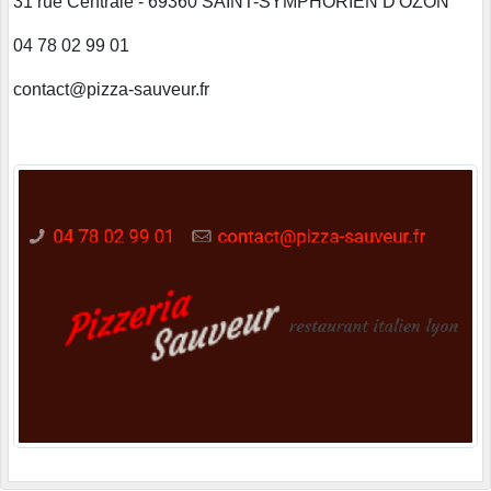
31 rue Centrale - 69360 SAINT-SYMPHORIEN D'OZON
04 78 02 99 01
contact@pizza-sauveur.fr